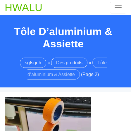
HWALU
Tôle D’aluminium &
Assiette
sgfsgdh
»
Des produits
»
Tôle
d’aluminium & Assiette
(Page 2)