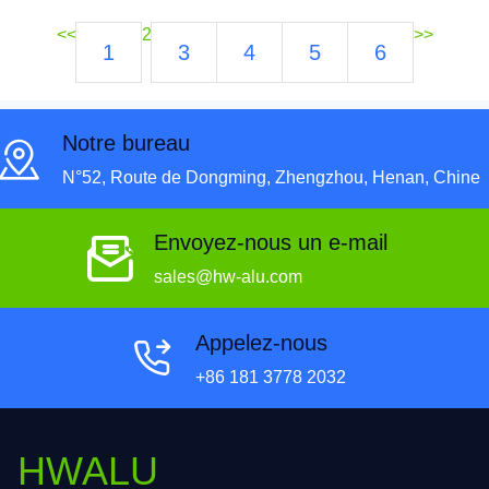
<<
2
>>
1
3
4
5
6
Notre bureau
N°52, Route de Dongming, Zhengzhou, Henan, Chine
Envoyez-nous un e-mail
sales@hw-alu.com
Appelez-nous
+86 181 3778 2032
HWALU