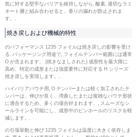
気に対する堅牢なバリアを維持しながら, 酸素, 適切なラミ
ネート層と組み合わせると、香りの漏れが防止されま
す。.
焼き戻しおよび機械的特性
のパフォーマンス 1235 フォイルは焼き戻しの影響を受け
る. パッケージング用途で, フォイルテンパー範囲には通常
O が含まれます。 (焼きなましされた) 成形性を最大限に
高め、特定の成形または強度要件に対応する H シリーズ
焼き戻しを実現します。.
ハイバリアパウチ用, O テンパーまたは軽く加工されたテ
ンパーは、伸びが良く、湾曲したまたは複雑なパウチ形状
に適合するため、多くの場合好まれます。, スムーズなシ
ールラインを可能にし、成形中のピンホールのリスクを軽
減します。.
の引張挙動と伸び 1235 フォイルは温度に大きく依存しま