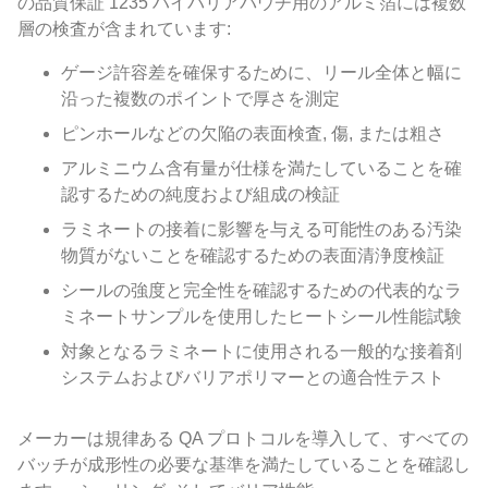
の品質保証 1235 ハイバリアパウチ用のアルミ箔には複数
層の検査が含まれています:
ゲージ許容差を確保するために、リール全体と幅に
沿った複数のポイントで厚さを測定
ピンホールなどの欠陥の表面検査, 傷, または粗さ
アルミニウム含有量が仕様を満たしていることを確
認するための純度および組成の検証
ラミネートの接着に影響を与える可能性のある汚染
物質がないことを確認するための表面清浄度検証
シールの強度と完全性を確認するための代表的なラ
ミネートサンプルを使用したヒートシール性能試験
対象となるラミネートに使用される一般的な接着剤
システムおよびバリアポリマーとの適合性テスト
メーカーは規律ある QA プロトコルを導入して、すべての
バッチが成形性の必要な基準を満たしていることを確認し