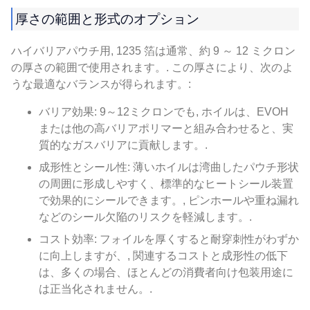
厚さの範囲と形式のオプション
ハイバリアパウチ用, 1235 箔は通常、約 9 ～ 12 ミクロン
の厚さの範囲で使用されます。. この厚さにより、次のよ
うな最適なバランスが得られます。:
バリア効果: 9～12ミクロンでも, ホイルは、EVOH
または他の高バリアポリマーと組み合わせると、実
質的なガスバリアに貢献します。.
成形性とシール性: 薄いホイルは湾曲したパウチ形状
の周囲に形成しやすく、標準的なヒートシール装置
で効果的にシールできます。, ピンホールや重ね漏れ
などのシール欠陥のリスクを軽減します。.
コスト効率: フォイルを厚くすると耐穿刺性がわずか
に向上しますが、, 関連するコストと成形性の低下
は、多くの場合、ほとんどの消費者向け包装用途に
は正当化されません。.