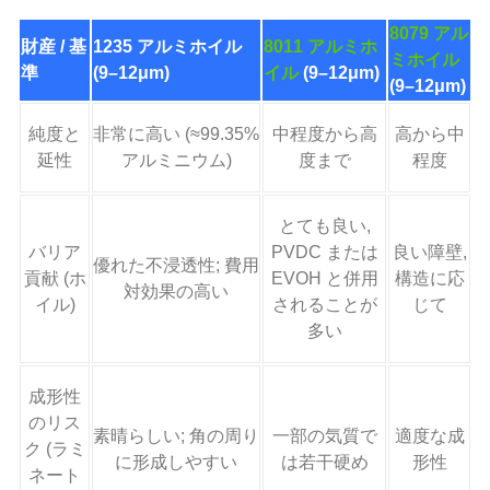
8079 アル
財産 / 基
1235 アルミホイル
8011 アルミホ
ミホイル
準
(9–12μm)
イル
(9–12μm)
(9–12μm)
純度と
非常に高い (≈99.35%
中程度から高
高から中
延性
アルミニウム)
度まで
程度
とても良い,
バリア
PVDC または
良い障壁,
優れた不浸透性; 費用
貢献 (ホ
EVOH と併用
構造に応
対効果の高い
イル)
されることが
じて
多い
成形性
のリス
素晴らしい; 角の周り
一部の気質で​​
適度な成
ク (ラミ
に形成しやすい
は若干硬め
形性
ネート