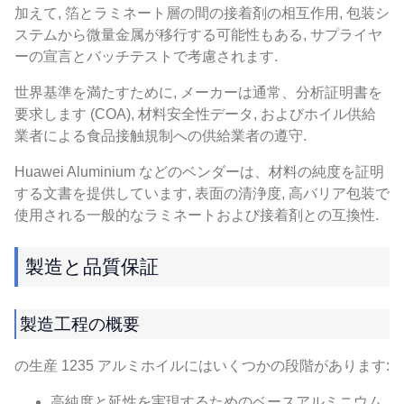
加えて, 箔とラミネート層の間の接着剤の相互作用, 包装シ
ステムから微量金属が移行する可能性もある, サプライヤ
ーの宣言とバッチテストで考慮されます.
世界基準を満たすために, メーカーは通常、分析証明書を
要求します (COA), 材料安全性データ, およびホイル供給
業者による食品接触規制への供給業者の遵守.
Huawei Aluminium などのベンダーは、材料の純度を証明
する文書を提供しています, 表面の清浄度, 高バリア包装で
使用される一般的なラミネートおよび接着剤との互換性.
製造と品質保証
製造工程の概要
の生産 1235 アルミホイルにはいくつかの段階があります:
高純度と延性を実現するためのベースアルミニウム