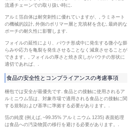
流通チェーンでの取り扱い時に.
アルミ箔自体は耐突刺性に優れていますが、, ラミネート
の機械的設計, 外側のポリマー層と充填材を含む, 最終的な
ポーチの耐久性に影響します.
フォイルの延性により、パウチ形成中に発生する微小な膨
らみや応力を亀裂を発生させることなく減衰させることが
できます。, フォイルの厚さと焼き戻しがパウチの形状に
適切であれば、.
食品の安全性とコンプライアンスの考慮事項
梱包では安全が最優先です. 食品との接触に使用されるア
ルミニウム箔は、対象市場で適用される食品との接触に関
する規制および基準に準拠する必要があります。.
箔の純度 (例えば, ~99.35% アルミニウム 1235) 表面処理
は食品への汚染物質の移行を避ける必要があります。.