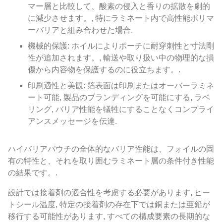
マー層と比較して、酸素の侵入と香りの拡散を劇的
に減少させます。, 特にラミネート内で高性能ポリマ
ーバリアと組み合わせた場合.
機械的保護: ホイルによりポーチに耐穿刺性と寸法剛
性が追加されます。, 輸送や取り扱い中の物理的な損
傷から内容物を保護するのに役立ちます。.
印刷適性と美観: 箔表面は印刷またはオーバーラミネ
ート可能, 製品のブランディングを可能にする, ラベ
リング, バリア性能を犠牲にすることなくコンプライ
アンスメッセージを伝達.
ハイバリアパウチの全体的なバリア性能は、フォイルの固
有の特性と、それを取り囲むラミネート層の条件付き性能
の結果です。.
設計では接着剤の適合性を考慮する必要があります, ヒー
トシール温度, 特定の接着剤の存在下では銅または亜鉛が
移行する可能性があります, すべての構成要素の長期的な