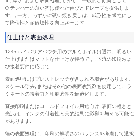
す, 厚さ, および表面処理, しかし、一般的な傾向として、
O テンパーの薄い箔は優れた伸びとドレープを提供しま
す。, 一方、わずかに硬い焼き戻しは、成形性を犠牲にし
て降伏性と耐破壊性を向上させます。.
仕上げと表面処理
1235 ハイバリアパウチ用のアルミホイルは通常、明るい
仕上げまたはマットな仕上げが特徴です, 下流の印刷およ
び接着要件に応じて.
表面処理にはプレストレッチが含まれる場合があります,
スケール除去, またはその他の表面改質剤を使用して、ラ
ミネートの接着力と印刷適性を最適化します。.
直接印刷またはコールドフォイル用途向け, 表面の粗さと
光沢は、インクの付着性と美的結果に影響を与える可能性
があります.
箔の表面処理は、印刷の鮮明さのバランスを考慮して選択