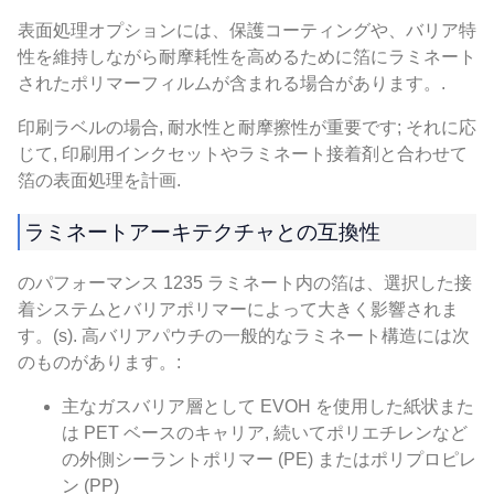
表面処理オプションには、保護コーティングや、バリア特
性を維持しながら耐摩耗性を高めるために箔にラミネート
されたポリマーフィルムが含まれる場合があります。.
印刷ラベルの場合, 耐水性と耐摩擦性が重要です; それに応
じて, 印刷用インクセットやラミネート接着剤と合わせて
箔の表面処理を計画.
ラミネートアーキテクチャとの互換性
のパフォーマンス 1235 ラミネート内の箔は、選択した接
着システムとバリアポリマーによって大きく影響されま
す。(s). 高バリアパウチの一般的なラミネート構造には次
のものがあります。:
主なガスバリア層として EVOH を使用した紙状また
は PET ベースのキャリア, 続いてポリエチレンなど
の外側シーラントポリマー (PE) またはポリプロピレ
ン (PP)