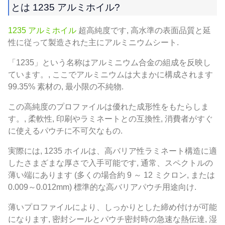
とは 1235 アルミホイル?
1235 アルミホイル
超高純度です, 高水準の表面品質と延
性に従って製造された主にアルミニウムシート.
「1235」という名称はアルミニウム合金の組成を反映し
ています。, ここでアルミニウムは大まかに構成されます
99.35% 素材の, 最小限の不純物.
この高純度のプロファイルは優れた成形性をもたらしま
す。, 柔軟性, 印刷やラミネートとの互換性, 消費者がすぐ
に使えるパウチに不可欠なもの.
実際には, 1235 ホイルは、高バリア性ラミネート構造に適
したさまざまな厚さで入手可能です, 通常、スペクトルの
薄い端にあります (多くの場合約 9 ～ 12 ミクロン, または
0.009～0.012mm) 標準的な高バリアパウチ用途向け.
薄いプロファイルにより、しっかりとした締め付けが可能
になります, 密封シールとパウチ密封時の急速な熱伝達, 湿