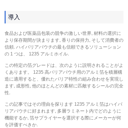
導入
食品および医薬品包装の競争の激しい世界, 材料の選択に
より保存期間が決まります, 香りの保持力, そして消費者の
信頼. ハイバリアパウチの最も信頼できるソリューション
の 1 つは、 1235 アルミホイル.
この特定の箔グレードは、次のように説明されることがよ
くあります。 1235 高バリアパウチ用のアルミ箔を積層構
造に適用すると、優れたバリア特性の組み合わせを実現し
ます, 成形性, 他のほとんどの素材に匹敵するシールの完全
性.
この記事ではその理由を探ります 1235 アルミ箔はハイバ
リアパウチに好まれます, 多層ラミネート内でどのように
機能するか, 箔サプライヤーを選択する際にメーカーが何
を評価すべきか.