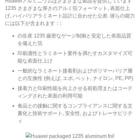
Huaweiアルミニウムはさまざまな製品を提供しています
1235 さまざまな厚さのアルミ箔フォーマット, 表面仕上
げ, ハイバリアラミネート設計に合わせた公差. 彼らの能力
には以下が含まれます：:
の生産 1235 厳密なゲージ制御と安定した表面品質
を備えた箔
印刷適性とラミネート要件を満たすカスタマイズ可
能な表面仕上げ
一般的なラミネート接着剤およびポリマーバリア層
との互換性 (例えば, エボ, ペット, ナイロン, PE, PP)
接着力と印刷性能を向上させる前処理またはコーテ
ィングされた表面の利用可能
食品との接触に関するコンプライアンスに関する文
書化と技術サポート, 安全性, およびトレーサビリテ
ィ