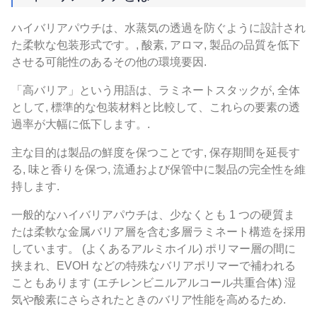
ハイバリアパウチは、水蒸気の透過を防ぐように設計され
た柔軟な包装形式です。, 酸素, アロマ, 製品の品質を低下
させる可能性のあるその他の環境要因.
「高バリア」という用語は、ラミネートスタックが, 全体
として, 標準的な包装材料と比較して、これらの要素の透
過率が大幅に低下します。.
主な目的は製品の鮮度を保つことです, 保存期間を延長す
る, 味と香りを保つ, 流通および保管中に製品の完全性を維
持します.
一般的なハイバリアパウチは、少なくとも 1 つの硬質ま
たは柔軟な金属バリア層を含む多層ラミネート構造を採用
しています。 (よくあるアルミホイル) ポリマー層の間に
挟まれ、EVOH などの特殊なバリアポリマーで補われる
こともあります (エチレンビニルアルコール共重合体) 湿
気や酸素にさらされたときのバリア性能を高めるため.