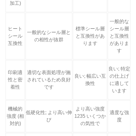
加工)
一般的な
ヒート
標準シール層
シール層
一般的なシール層と
シール
と互換性があ
と互換性
の相性が抜群
互換性
ります
がありま
す
良い; 特定
印刷適
適切な表面処理が施
良い; 幅広い互
の仕上げ
性と密
されているため良好
換性
に適して
着性
です
います
機械的
より高い強度
低硬化性; より高い伸
適度な強
強度 (相
1235 いくつか
び
度
対的)
の気性で