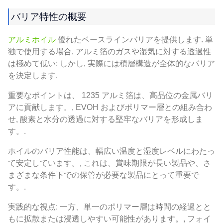
バリア特性の概要
アルミホイル
優れたベースラインバリアを提供します. 単
独で使用する場合, アルミ箔のガスや湿気に対する透過性
は極めて低い; しかし, 実際には積層構造が全体的なバリア
を決定します.
重要なポイントは、 1235 アルミ箔は、高品位の金属バリ
アに貢献します。, EVOH およびポリマー層との組み合わ
せ, 酸素と水分の透過に対する堅牢なバリアを形成しま
す。.
ホイルのバリア性能は、幅広い温度と湿度レベルにわたっ
て安定しています。, これは、賞味期限が長い製品や、さ
まざまな条件下での保管が必要な製品にとって重要で
す。.
実践的な視点: 一方、単一のポリマー層は時間の経過とと
もに拡散または浸透しやすい可能性があります。, フォイ