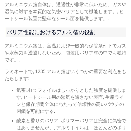
アルミニウム箔自体は、透過性が非常に低いため、ガスや
湿気に対する本質的な気密バリアとして機能します。, ヒ
ートシール装置に堅牢なシール面を提供します。.
バリア性能におけるアルミ箔の役割
アルミニウム箔は、室温および一般的な保管条件下でガス
や水蒸気を透過しないため、包装用バリア材の中でも独特
です。.
ラミネートで, 1235 アルミ箔はいくつかの重要な利点をも
たらします:
気密封止: フォイルはしっかりとした強度を提供しま
す, ヒートシール用の湿気を通さない表面, 生産ライ
ンと保存期間全体にわたって信頼性の高いパウチの
閉鎖を可能にする.
酸素と香りのバリア: ポリマーバリアは完全に気密で
はありませんが、, アルミホイルは、ほとんどのポリ