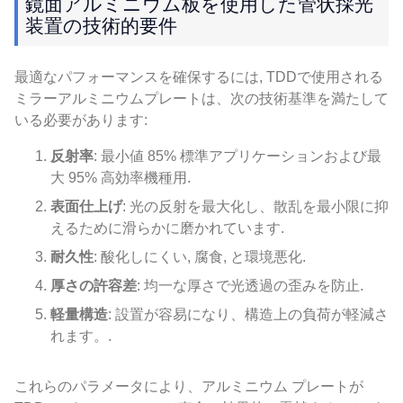
鏡面アルミニウム板を使用した管状採光
装置の技術的要件
最適なパフォーマンスを確保するには, TDDで使用される
ミラーアルミニウムプレートは、次の技術基準を満たして
いる必要があります:
反射率
: 最小値 85% 標準アプリケーションおよび最
大 95% 高効率機種用.
表面仕上げ
: 光の反射を最大化し、散乱を最小限に抑
えるために滑らかに磨かれています.
耐久性
: 酸化しにくい, 腐食, と環境悪化.
厚さの許容差
: 均一な厚さで光透過の歪みを防止.
軽量構造
: 設置が容易になり、構造上の負荷が軽減さ
れます。.
これらのパラメータにより、アルミニウム プレートが