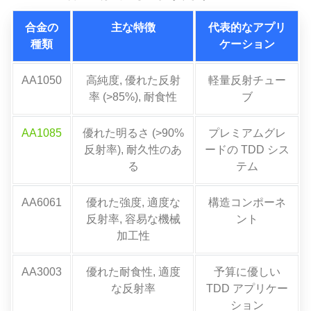
合金の
主な特徴
代表的なアプリ
種類
ケーション
AA1050
高純度, 優れた反射
軽量反射チュー
率 (>85%), 耐食性
ブ
AA1085
優れた明るさ (>90%
プレミアムグレ
反射率), 耐久性のあ
ードの TDD シス
る
テム
AA6061
優れた強度, 適度な
構造コンポーネ
反射率, 容易な機械
ント
加工性
AA3003
優れた耐食性, 適度
予算に優しい
な反射率
TDD アプリケー
ション