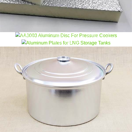
압력솥용 AA3003 알루미늄 디스크
늄 서클, 식품 안전, 균일한 두께 - 화분에 이상적, 팬, 그
LNG 저장탱크용 알루미늄판
리고 뚜껑.
압력솥용 AA3003 알루미늄 디스크는 식품 접촉 안전
성을 결합합니다., 가벼운 디자인, 비용 효율성, 현대식
극저온용으로 설계된 LNG 저장 탱크용 고성능 알루미
압력솥 베이스 구성에 선호되는 선택입니다..
늄 플레이트를 만나보세요, 우수한 강도, 내식성, 장기
적인 신뢰성.
1050 알루미늄 트레이용 코팅 알루미늄 디
스크 - 식품 등급
1050 알루미늄 트레이용 코팅 알루미늄 디스크는 성형
성이 우수합니다., 식품 접촉 안전, 즉석식품 및 오븐용
트레이의 코팅 성능.