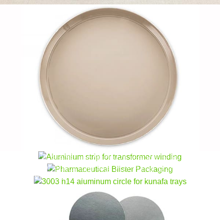
병마개용 PET 복합 알루미늄 호일
변압기 권선용 알루미늄 스트립
오일용 병뚜껑용 신뢰성 있는 PET 복합 알루미늄 호일,
주스, 시럽, 및 화장품 - 완벽한 누출 방지 및 인증된 식
8011 물집 포장용 H18 알루미늄 호일
3003 Sayfa 트레이용 H14 알루미늄 원형 |
품 접촉 재료.
변압기 권선용 정밀 알루미늄 스트립. 표준 합금: 1060,
식품 등급 & 고성능
1070, 1350. 엄격한 두께 공차, 높은 신장, 안정적인 단
탁월한 성능을 만나보세요 8011 블리스 터 포장용 H18
열 접착력. 글로벌 변압기 공장으로 수출.
알루미늄 호일. 탁월한 장벽 보호 제공, 안정, 인쇄 적성,
프리미엄 3003 쿠나파 트레이용 H14 알루미늄 원형 -
안정적인 밀봉과 약물 유효 기간 연장을 보장합니다..
뛰어난 성형성, 열전도율, 전문 베이킹을 위한 식품 안
전 성능.