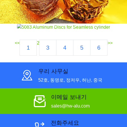
정도 & 힘
발견하다 5083 원활한 실린더 생산을위한 알루미늄 디
스크. 경량, 부식 방지, 산업 및 자동차 부문의 고압 응용
프로그램에 적합합니다..
<<
2
>>
1
3
4
5
6
우리 사무실
52호, 동명로, 정저우, 허난, 중국
이메일 보내기
sales@hw-alu.com
전화주세요