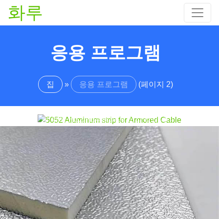
화루
절연 샌드위치 패널용 알루미늄 호일
단열 샌드위치 패널용 고성능 알루미늄 호일, 낮은 방사
응용 프로그램
율 제공, 지붕을 위한 우수한 수증기 장벽 보호, 벽, 그리
고 차가운 방.
5052 케이블 아머링용 알루미늄 스트립
집
»
응용 프로그램
(페이지 2)
엔지니어급 5052 Armored Cable용 알루미늄 스트립은
경량을 제공합니다., 부식 방지, 비자성. 안정적인 성능
을 위해 H32/H34 템퍼에 이상적입니다..
1100 학년 조리기구 알루미늄 서클 | 순수
한, 안전한 & 튼튼한
발견하다 1100 성형성이 뛰어난 등급 조리기구 알루미