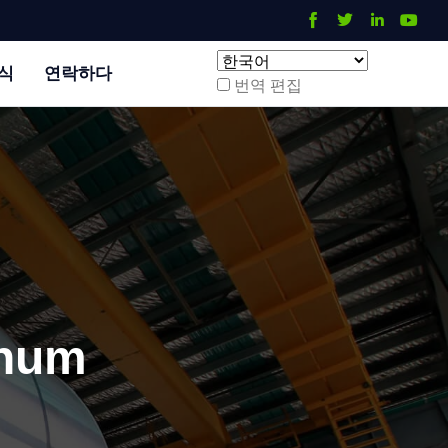
식
연락하다
번역 편집
inum