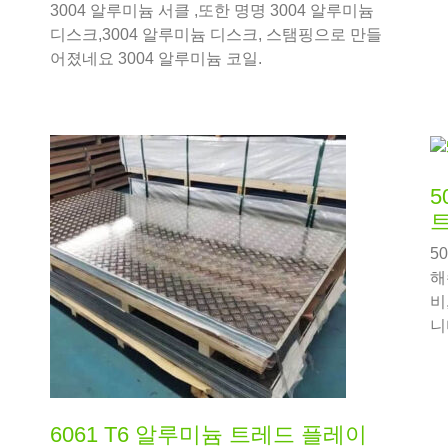
3004 알루미늄 서클 ,또한 명명 3004 알루미늄
디스크,3004 알루미늄 디스크, 스탬핑으로 만들
어졌네요 3004 알루미늄 코일.
서
까
5
5
해
비
니
6061 T6 알루미늄 트레드 플레이