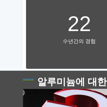
22
1000 채널 문자용 시리즈 폴리에
테르 알루미늄 스트립
수년간의 경험
프리미엄 1000 채널 문자 제작을 위한 시리즈
폴리에스터 알루미늄 스트립. 경량, 부식 방지,
구부리기 쉽고 색상 유지력이 뛰어나 실내 및
실외 간판에 적합합니다..
알루미늄에 대한
탱크 트럭 알루미늄 판