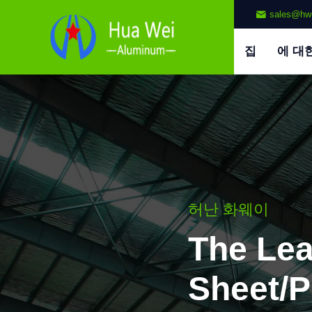
sales@hw
집
에 대
허난 화웨이
The Le
Sheet/P