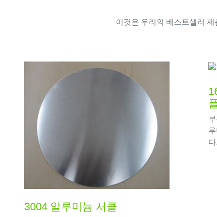
이것은 우리의 베스트셀러 
1
플
부
루
다
3004 알루미늄 서클