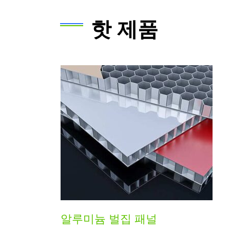
핫 제품
알루미늄 벌집 패널