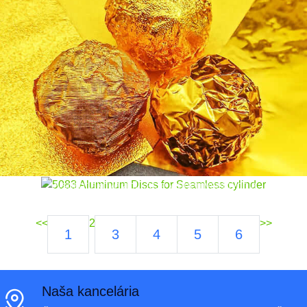
5083 Hliníkové disky pre plynulý valec |
Presnosť & Sila
Objaviť 5083 hliníkové disky pre plynulú výrobu valca.
Ľahký, odolný voči korózii, a ideálne pre
vysokotlakové aplikácie v priemyselných a
automobilových odvetviach.
<<
2
>>
1
3
4
5
6
Naša kancelária