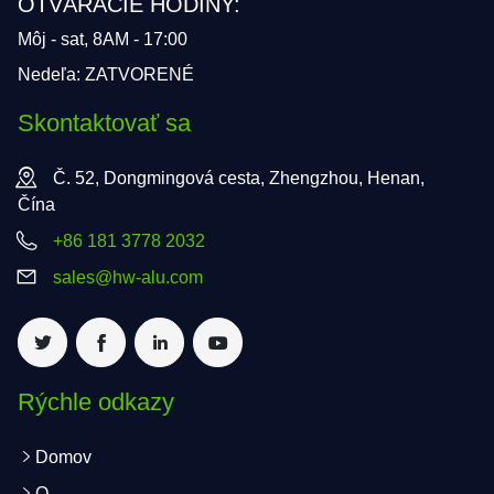
OTVÁRACIE HODINY:
Môj - sat, 8AM - 17:00
Nedeľa: ZATVORENÉ
Skontaktovať sa
Č. 52, Dongmingová cesta, Zhengzhou, Henan,
Čína
+86 181 3778 2032
sales@hw-alu.com
Rýchle odkazy
Domov
O