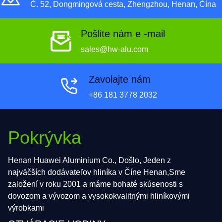
Č. 52, Dongmingová cesta, Zhengzhou, Henan, Čína
Pošlite nám e -mail
sales@hw-alu.com
Zavolajte nám
+86 181 3778 2032
Pokrývka
Henan Huawei Aluminium Co., Došlo, Jeden z
najväčších dodávateľov hliníka v Číne Henan,Sme
založení v roku 2001 a máme bohaté skúsenosti s
dovozom a vývozom a vysokokvalitnými hliníkovými
výrobkami