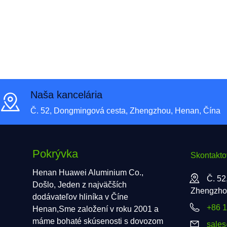
Naša kancelária
Č. 52, Dongmingová cesta, Zhengzhou, Henan, Čína
Pokrývka
Skontakto
Henan Huawei Aluminium Co.,
Č. 52
Došlo, Jeden z najväčších
Zhengzho
dodávateľov hliníka v Číne
+86 
Henan,Sme založení v roku 2001 a
máme bohaté skúsenosti s dovozom
sale