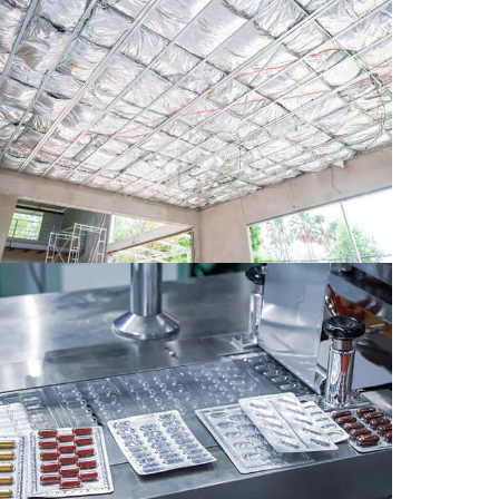
11 Farmaceutický balenie
níkovej fólie
8011 Farmaceutický balenie hliníkovej fólie.
Pokrýva svoje zloženie, vlastnosti, žiadosti,
výhody, výrobné procesy, a environmentálna
udržateľnosť.