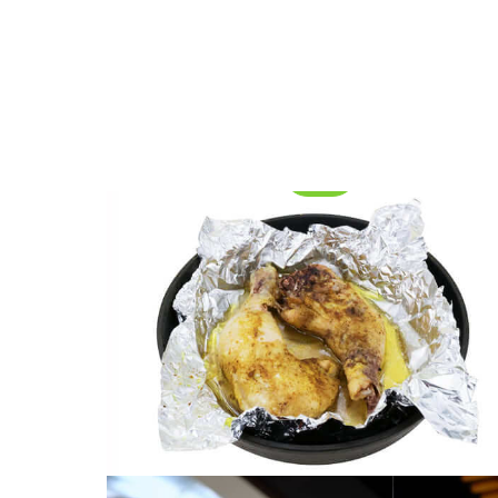
Objavte výhody hliníkovej domácej fólie 8011
Pre každodenné použitie v kuchyni.
Bezpečné pre kontakt s potravinami, odolný
voči teplu, a recyklovateľné - na pečenie,
zabalenie, a úložisko.
Hliníkový kruh na kryt lampy
Preskúmajte výhody hliníkového kruhu pre
výrobu krytu žiaroviek vrátane vynikajúceho
rozptylu tepla, odpor, a estetické povrchové
úpravy. Dozviete sa viac o zliatinách,
žiadosti, a ako zvoliť správneho dodávateľa.