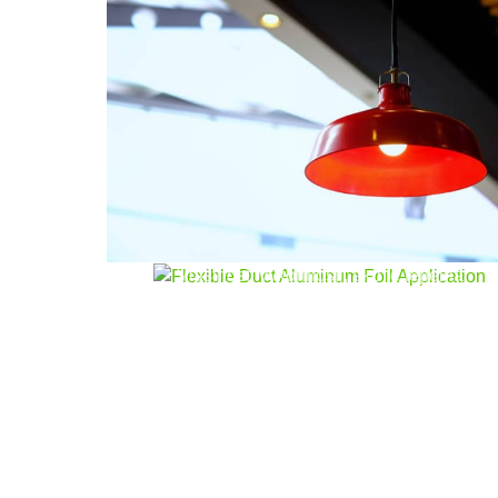
Flexibilná hliníková fólia
Tento článok sa týka flexibilných kľúčových
charakteristík hliníkovej fólie., výhody, a
rôzne aplikácie, najmä v systémoch HVAC.
Objavte rôzne použité hliníkové zliatiny,
Vlastnosti výkonnosti, ako je tepelná
vodivosť a vlastnosti bariéry, a výrobné
procesy, ktoré zabezpečujú kvalitu.