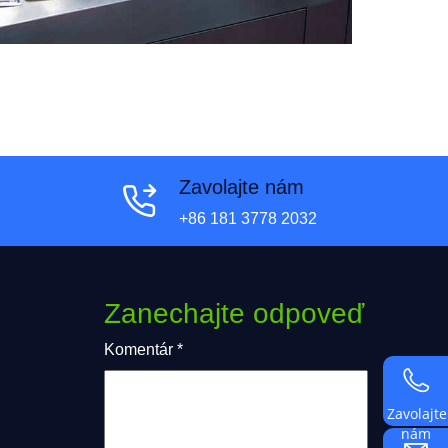
Zavolajte nám
+86 181 3778 2032
Zanechajte odpoveď
Komentár
*
Zavolajte
nám