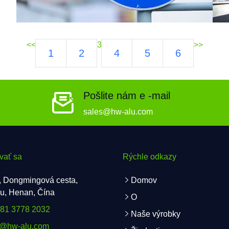
<<
3
>>
1
2
4
5
6
Pošlite nám e -mail
sales@hw-alu.com
vať sa
Rýchle odkazy
, Dongmingová cesta,
Domov
u, Henan, Čína
O
181 3778 2032
Naše výrobky
s@hw-alu.com