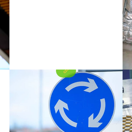
80
prezentácii výrobkov.
hli
Tento článok poskytuje hĺbkové skúmanie
hliníkových kruhov cestnej značky. Pokrýva
ich materiálne vlastnosti, výrobné metódy, a
úloha v aplikáciách dopravných znakov.
Určené pre výrobcov, profesionáli, a tímy
zabezpečenia kvality, Ponúka autoritatívne
poznatky založené na priemyselných
normách a praktických skúsenostiach.