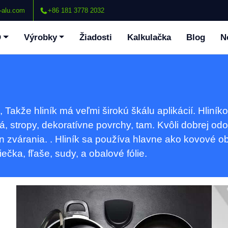
-alu.com
+86 181 3778 2032
O
Výrobky
Žiadosti
Kalkulačka
Blog
N
Hliníkové disky pre riad - efektívne,
30
Ľahký & Všestranný
lít
Preskúmajte hliníkové disky pre riad s
 Takže hliník má veľmi širokú škálu aplikácií. Hliníko
vynikajúcou tepelnou vodivosťou, ľahký
 stropy, dekoratívne povrchy, tam. Kvôli dobrej odolno
dizajn, a odolnosť proti korózii. Ideálne na
n zvárania. . Hliník sa používa hlavne ako kovové o
panvice, tlakový hrniec, a listy na pečenie.
iečka, fľaše, sudy, a obalové fólie.
Hliníkové listy na palubu lodí