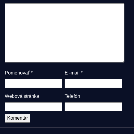
Pomenovať
*
E -mail
*
Webová stránka
Telefón