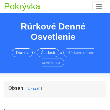
Pokrývka
Rúrkové Denné
Osvetlenie
Domov
»
Žiadosti
»
Rúrkové denné
osvetlenie
Obsah
Ukázať