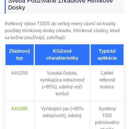
Svetla Používané Zrkadlové Hliníkové
Dosky
Reflexný výkon TDDS do veľkej miery závisí od kvality
použitej hliníkovej dosky zrkadla. Hliníkové zliatiny, ktoré
sa bežne používajú, zahŕňajú:
Zliatinový
Kľúčové
Typické
typ
charakteristiky
aplikácie
AA1050
Vysoká čistota,
Ľahké
vynikajúca odrazivosť
reflexné
(>85%), odolný voči
trubice
korózii
AA1085
Vynikajúci jas (>90%
Systémy
odrazivosť), odolný
TDD
prémiového