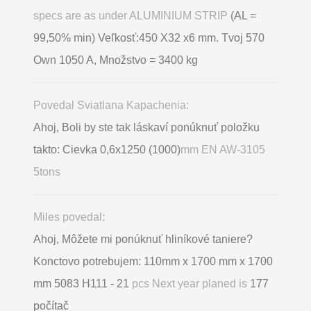
specs are as under ALUMINIUM STRIP
(AL =
99,50% min) Veľkosť:450 X32 x6 mm. Tvoj 570
Own 1050 A, Množstvo = 3400 kg
Povedal Sviatlana Kapachenia:
Ahoj, Boli by ste tak láskaví ponúknuť položku
takto: Cievka 0,6х1250 (1000)
mm EN AW-3105
5tons
Miles povedal:
Ahoj, Môžete mi ponúknuť hliníkové taniere?
Konctovo potrebujem: 110mm x 1700 mm x 1700
mm 5083 H111 - 21
pcs Next year planed is
177
počítač