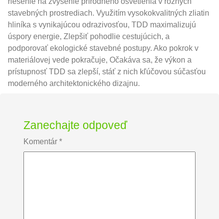
riešenie na zvýšenie prírodného osvetlenia v rôznych
stavebných prostrediach. Využitím vysokokvalitných zliatin
hliníka s vynikajúcou odrazivosťou, TDD maximalizujú
úspory energie, Zlepšiť pohodlie cestujúcich, a
podporovať ekologické stavebné postupy. Ako pokrok v
materiálovej vede pokračuje, Očakáva sa, že výkon a
prístupnosť TDD sa zlepší, stáť z nich kľúčovou súčasťou
moderného architektonického dizajnu.
Zanechajte odpoveď
Komentár
*