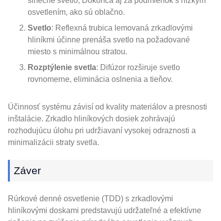
slnečné svetlo, Dokonca aj za podmienok s nízkym
osvetlením, ako sú oblačno.
Svetlo
: Reflexná trubica lemovaná zrkadlovými
hliníkmi účinne prenáša svetlo na požadované
miesto s minimálnou stratou.
Rozptýlenie svetla
: Difúzor rozširuje svetlo
rovnomerne, eliminácia oslnenia a tieňov.
Účinnosť systému závisí od kvality materiálov a presnosti
inštalácie. Zrkadlo hliníkových dosiek zohrávajú
rozhodujúcu úlohu pri udržiavaní vysokej odraznosti a
minimalizácii straty svetla.
Záver
Rúrkové denné osvetlenie (TDD) s zrkadlovými
hliníkovými doskami predstavujú udržateľné a efektívne