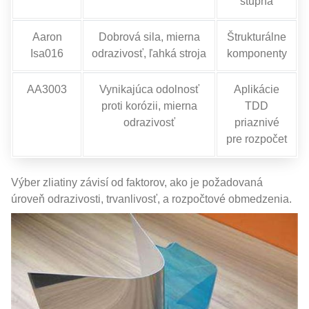
stupňa
Aaron
Dobrová sila, mierna
Štrukturálne
Isa016
odrazivosť, ľahká stroja
komponenty
AA3003
Vynikajúca odolnosť
Aplikácie
proti korózii, mierna
TDD
odrazivosť
priaznivé
pre rozpočet
Výber zliatiny závisí od faktorov, ako je požadovaná
úroveň odrazivosti, trvanlivosť, a rozpočtové obmedzenia.