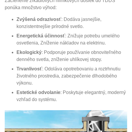
Začlenenie zrkadlových hliníkových dosiek do TDDS
ponúka množstvo výhod:
Zvýšená odrazivosť
: Dodáva jasnejšie,
konzistentnejšie prírodné svetlo.
Energetická účinnosť
: Znižuje potrebu umelého
osvetlenia, Zníženie nákladov na elektrinu.
Ekologický
: Podporuje používanie obnoviteľného
denného svetla, zníženie uhlíkovej stopy.
Trvanlivosť
: Odoláva opotrebovaniu a roztrhnutiu
životného prostredia, zabezpečenie dlhodobého
výkonu.
Estetické odvolanie
: Poskytuje elegantný, moderný
vzhľad do systému.