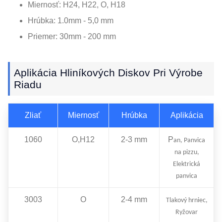
Miernosť: H24, H22, O, H18
Hrúbka: 1.0mm - 5,0 mm
Priemer: 30mm - 200 mm
Aplikácia Hliníkových Diskov Pri Výrobe
Riadu
Zliať
Miernosť
Hrúbka
Aplikácia
1060
O,H12
2-3 mm
P
an, Panvica
na pizzu,
Elektrická
panvica
3003
O
2-4 mm
Tlakový hrniec,
Ryžovar