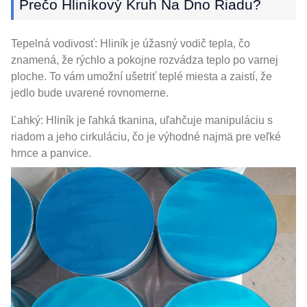
Prečo Hliníkový Kruh Na Dno Riadu?
Tepelná vodivosť: Hliník je úžasný vodič tepla, čo
znamená, že rýchlo a pokojne rozvádza teplo po varnej
ploche. To vám umožní ušetriť teplé miesta a zaistí, že
jedlo bude uvarené rovnomerne.
Ľahký: Hliník je ľahká tkanina, uľahčuje manipuláciu s
riadom a jeho cirkuláciu, čo je výhodné najmä pre veľké
hrnce a panvice.