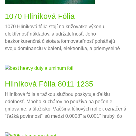
1070 Hliníková Fólia
1070 Hliníková fólia stojí na križovatke výkonu,
efektívnosť nákladov, a udržateľnosť. Jeho
bezkonkurenčná čistota a formovateľnosť poháňajú
svoju dominanciu v balení, elektronika, a priemyselné
aplikácie.
Hliníková Fólia 8011 1235
Hliníková fólia s ťažkou službou poskytuje ďalšiu
odolnosť. Mnoho kuchárov ho používa na pečenie,
grilovanie, a úložisko. Väčšina fóliových roliek označená
"ťažká povinnosť" sú medzi 0.0008" a 0.001" hrubý, čo
je zhruba 0,02032-0,0254 mm v národných jednotkách