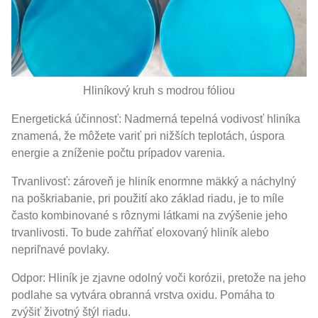
Hliníkový kruh s modrou fóliou
Energetická účinnosť: Nadmerná tepelná vodivosť hliníka
znamená, že môžete variť pri nižších teplotách, úspora
energie a zníženie počtu prípadov varenia.
Trvanlivosť: zároveň je hliník enormne mäkký a náchylný
na poškriabanie, pri použití ako základ riadu, je to míle
často kombinované s rôznymi látkami na zvýšenie jeho
trvanlivosti. To bude zahŕňať eloxovaný hliník alebo
nepriľnavé povlaky.
Odpor: Hliník je zjavne odolný voči korózii, pretože na jeho
podlahe sa vytvára obranná vrstva oxidu. Pomáha to
zvýšiť životný štýl riadu.