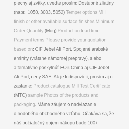
plechy aj zvitky, uveďte prosím: Dostupné zliatiny
(napr.. 1050, 3003, 5052)
Temper options Mill
finish or other available surface finishes Minimum
Order Quantity
(Moq)
Production lead time
Payment terms Please provide your quotation
based on
: CIF Jebel Ali Port, Spojené arabské
emiráty (vrátane námornej prepravy), alebo
alternatívne poskytnúť FOB China aj CIF Jebel
Ali Port, ceny SAE. Ak je k dispozícii, prosím aj o
zaslanie:
Product catalogue Mill Test Certificate
(MTC)
sample Photos of the products and
packaging
. Máme záujem o nadviazanie
dlhodobého obchodného vzťahu. Očakáva sa, že
náš počiatočný objem nákupu bude 100+