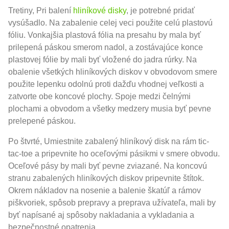
Tretiny, Pri balení
hliníkové disky
, je potrebné pridať
vysúšadlo. Na zabalenie celej veci použite celú plastovú
fóliu. Vonkajšia plastová fólia na presahu by mala byť
prilepená páskou smerom nadol, a zostávajúce konce
plastovej fólie by mali byť vložené do jadra rúrky. Na
obalenie všetkých hliníkových diskov v obvodovom smere
použite lepenku odolnú proti dažďu vhodnej veľkosti a
zatvorte obe koncové plochy. Spoje medzi čelnými
plochami a obvodom a všetky medzery musia byť pevne
prelepené páskou.
Po štvrté, Umiestnite zabalený hliníkový disk na rám tic-
tac-toe a pripevnite ho oceľovými pásikmi v smere obvodu.
Oceľové pásy by mali byť pevne zviazané. Na koncovú
stranu zabalených hliníkových diskov pripevnite štítok.
Okrem nákladov na nosenie a balenie škatúľ a rámov
piškvoriek, spôsob prepravy a preprava užívateľa, mali by
byť napísané aj spôsoby nakladania a vykladania a
bezpečnostné opatrenia.