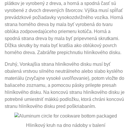
plátkov je vyrobený z dreva, a horná a spodná časť sú
vyrobené z dvoch drevených štvorcov. Výška musí spĺňať
prevádzkové požiadavky vysokozdvižného vozíka. Horná
strana horného dreva by mala byť vyrobená do tvaru
oblúka zodpovedajúceho priemeru kotúča. Horná a
spodná strana dreva by mala byť pripevnená skrutkami.
Dĺžka skrutky by mala byť kratšia ako oblúkový povrch
horného dreva. Zabráňte prepichnutiu hliníkového disku.
Druhý, Vonkajšia strana hliníkového disku musí byť
obalená vrstvou silného neutrálneho alebo slabo kyslého
materiálu (zvyčajne vysoké uvoľňovanie), potom vložte do
baliaceho zoznamu, a pomocou pásky prilepte presah
hliníkového disku. Na koncovú stranu hliníkového disku je
potrebné umiestniť mäkkú podložku, ktorá chráni koncovú
stranu hliníkového disku pred poškriabaním.
Hliníkový kruh na dno nádoby v balení