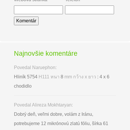
Najnovšie komentáre
Povedal Naruephon:
Hliník 5754
H111 หนา
8
mm กว้าง x ยาว
: 4 x 6
chodidlo
Povedal Alireza Mokhtaryan:
Dobrý deň, veľmi dobre, volám z Iránu,
potrebujeme 12 mikrónovú zlatú fóliu, šírka 61