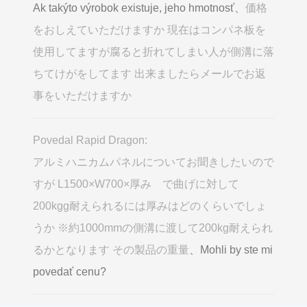
Ak takýto výrobok existuje, jeho hmotnosť、
価格
をおしえていただけますか 現在はコンパネ板を
使用してますが腐ると折れてしまい人が側溝に落
ちてけがをしてます 出来ましたらメールでお返
事をいただけますか
Povedal Rapid Dragon:
アルミハニカムパネルについてお聞きしたいので
すが L1500×W700×厚み で曲げに対して
200kgg耐えられるには厚みはどのくらいでしょ
うか ※約1000mmの側溝に渡して200kg耐えられ
るかとなります その製品の重量
、Mohli by ste mi
povedať cenu?