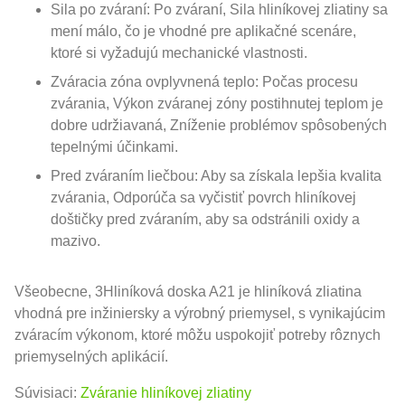
Sila po zváraní: Po zváraní, Sila hliníkovej zliatiny sa
mení málo, čo je vhodné pre aplikačné scenáre,
ktoré si vyžadujú mechanické vlastnosti.
Zváracia zóna ovplyvnená teplo: Počas procesu
zvárania, Výkon zváranej zóny postihnutej teplom je
dobre udržiavaná, Zníženie problémov spôsobených
tepelnými účinkami.
Pred zváraním liečbou: Aby sa získala lepšia kvalita
zvárania, Odporúča sa vyčistiť povrch hliníkovej
doštičky pred zváraním, aby sa odstránili oxidy a
mazivo.
Všeobecne, 3Hliníková doska A21 je hliníková zliatina
vhodná pre inžiniersky a výrobný priemysel, s vynikajúcim
zváracím výkonom, ktoré môžu uspokojiť potreby rôznych
priemyselných aplikácií.
Súvisiaci:
Zváranie hliníkovej zliatiny