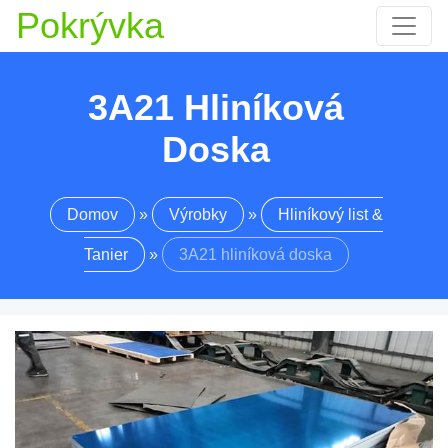
Pokrývka
3A21 Hliníková
Doska
Domov
»
Výrobky
»
Hliníkový list &
Tanier
»
3A21 hliníková doska