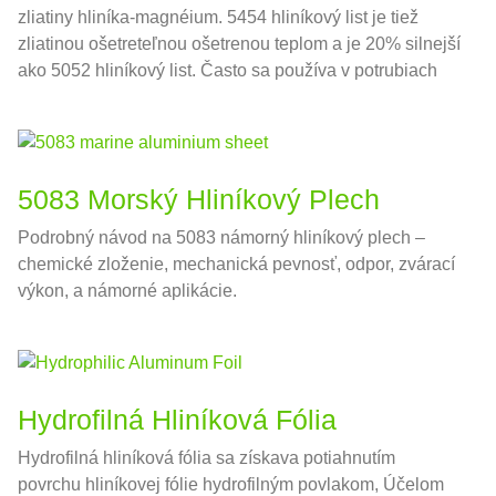
zliatiny hliníka-magnéium. 5454 hliníkový list je tiež
zliatinou ošetreteľnou ošetrenou teplom a je 20% silnejší
ako 5052 hliníkový list. Často sa používa v potrubiach
námorných zariadení, Telá hliníkových nádrží a ďalšie
polia.
5083 Morský Hliníkový Plech
Podrobný návod na 5083 námorný hliníkový plech –
chemické zloženie, mechanická pevnosť, odpor, zvárací
výkon, a námorné aplikácie.
Hydrofilná Hliníková Fólia
Hydrofilná hliníková fólia sa získava potiahnutím
povrchu hliníkovej fólie hydrofilným povlakom, Účelom