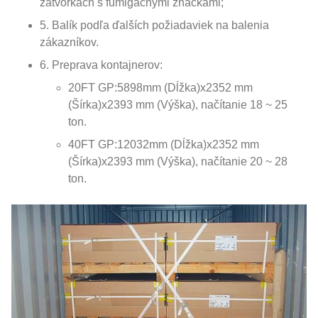
zátvorkách s fumigačnými značkami;
5. Balík podľa ďalších požiadaviek na balenia
zákazníkov.
6. Preprava kontajnerov:
20FT GP:5898mm (Dĺžka)x2352 mm
(Šírka)x2393 mm (Výška), načítanie 18 ~ 25
ton.
40FT GP:12032mm (Dĺžka)x2352 mm
(Šírka)x2393 mm (Výška), načítanie 20 ~ 28
ton.