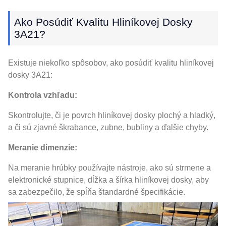
Ako Posúdiť Kvalitu Hliníkovej Dosky
3A21?
Existuje niekoľko spôsobov, ako posúdiť kvalitu hliníkovej
dosky 3A21:
Kontrola vzhľadu:
Skontrolujte, či je povrch hliníkovej dosky plochý a hladký,
a či sú zjavné škrabance, zubne, bubliny a ďalšie chyby.
Meranie dimenzie:
Na meranie hrúbky používajte nástroje, ako sú strmene a
elektronické stupnice, dĺžka a šírka hliníkovej dosky, aby
sa zabezpečilo, že spĺňa štandardné špecifikácie.