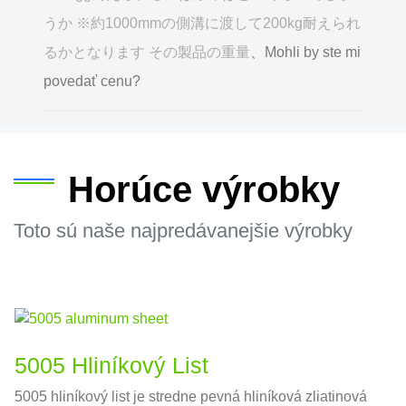
うか ※約1000mmの側溝に渡して200kg耐えられ
るかとなります その製品の重量
、Mohli by ste mi
povedať cenu?
Horúce výrobky
Toto sú naše najpredávanejšie výrobky
5005 Hliníkový List
5005 hliníkový list je stredne pevná hliníková zliatinová