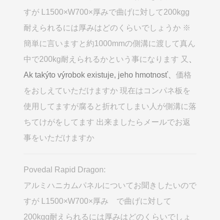
すが L1500×W700×厚みで曲げに対して200kgg
耐えられるには厚みはどのくらいでしょうか ※
簡単に言いますと約1000mmの側溝に渡して真ん
中で200kg耐えられるかという事になります 又
、
Ak takýto výrobok existuje, jeho hmotnosť、
価格
をおしえていただけますか 現在はコンパネ板を
使用してますが腐ると折れてしまい人が側溝に落
ちてけがをしてます 出来ましたらメールでお返
事をいただけますか
Povedal Rapid Dragon:
アルミハニカムパネルについてお聞きしたいので
すが L1500×W700×厚み で曲げに対して
200kgg耐えられるには厚みはどのくらいでしょ