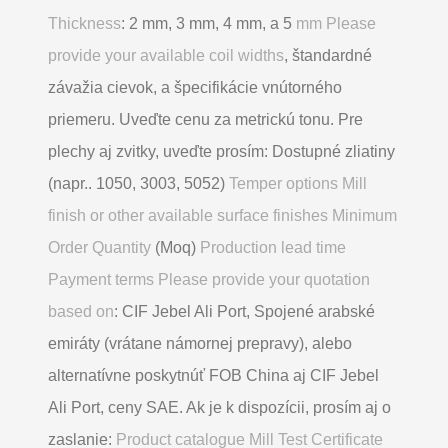
Thickness
: 2 mm, 3 mm, 4 mm, a 5
mm Please
provide your available coil widths
, štandardné
závažia cievok, a špecifikácie vnútorného
priemeru. Uveďte cenu za metrickú tonu. Pre
plechy aj zvitky, uveďte prosím: Dostupné zliatiny
(napr.. 1050, 3003, 5052)
Temper options Mill
finish or other available surface finishes Minimum
Order Quantity
(Moq)
Production lead time
Payment terms Please provide your quotation
based on
: CIF Jebel Ali Port, Spojené arabské
emiráty (vrátane námornej prepravy), alebo
alternatívne poskytnúť FOB China aj CIF Jebel
Ali Port, ceny SAE. Ak je k dispozícii, prosím aj o
zaslanie:
Product catalogue Mill Test Certificate