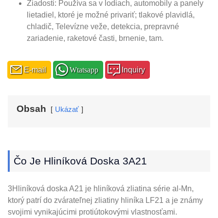
Žiadosti: Používa sa v lodiach, automobily a panely
lietadiel, ktoré je možné privariť; tlakové plavidlá,
chladič, Televízne veže, detekcia, prepravné
zariadenie, raketové časti, brnenie, tam.
E-mail
Wtatsapp
Inquiry
Obsah
Ukázať
Čo Je Hliníková Doska 3A21
3Hliníková doska A21 je hliníková zliatina série al-Mn,
ktorý patrí do zvárateľnej zliatiny hliníka LF21 a je známy
svojimi vynikajúcimi protiútokovými vlastnosťami.