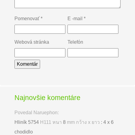
Pomenovať
*
E -mail
*
Webová stránka
Telefón
Najnovšie komentáre
Povedal Naruephon:
Hliník 5754
H111 หนา
8
mm กว้าง x ยาว
: 4 x 6
chodidlo