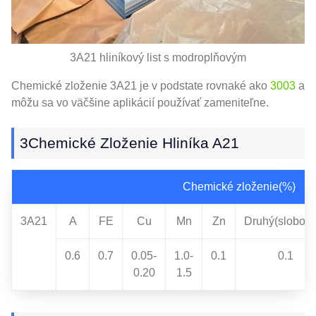
3A21 hliníkový list s modroplňovým
Chemické zloženie 3A21 je v podstate rovnaké ako
3003
a
môžu sa vo väčšine aplikácií používať zameniteľne.
3Chemické Zloženie Hliníka A21
Chemické zloženie(%)
3A21
A
FE
Cu
Mn
Zn
Druhý(slobod
0.6
0.7
0.05-
1.0-
0.1
0.1
0.20
1.5