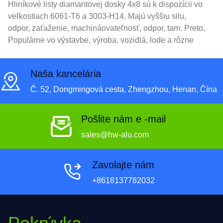
Hliníkové listy diamantovej dosky 4x8 sú k dispozícii vo
veľkostiach 6061-T6 a 3003-H14. Majú vyššiu silu,
odpor, zaťaženie, machináovateľnosť, odpor, tam. Preto,
Populárne vo výstavbe, výroba, vozidlá, lode a rôzne
polia.
Naša kancelária
Č. 52, Dongmingová cesta, Zhengzhou, Henan, Čína
Pošlite nám e -mail
sales@hw-alu.com
Zavolajte nám
+8618137782032