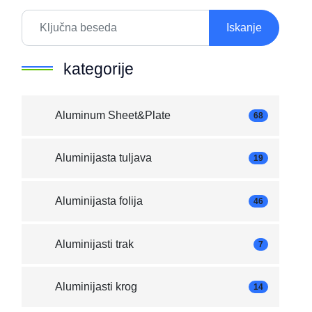
Iskanje
kategorije
Aluminum Sheet&Plate
68
Aluminijasta tuljava
19
Aluminijasta folija
46
Aluminijasti trak
7
Aluminijasti krog
14