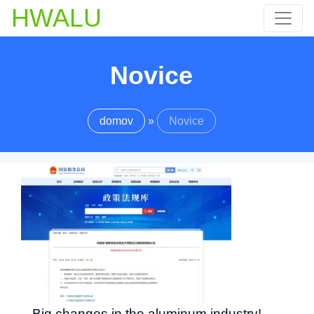
HWALU
Novice
domov
»
Novice
Big changes in the aluminum industry
!