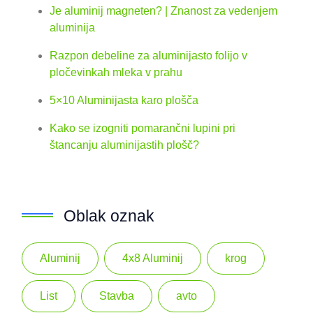
Je aluminij magneten? | Znanost za vedenjem
aluminija
Razpon debeline za aluminijasto folijo v
pločevinkah mleka v prahu
5×10 Aluminijasta karo plošča
Kako se izogniti pomarančni lupini pri
štancanju aluminijastih plošč?
Oblak oznak
Aluminij
4x8 Aluminij
krog
List
Stavba
avto