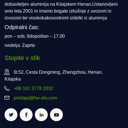
dobaviteljev aluminija na Kitajskem Henan,Ustanovljeni
smo leta 2001 in imamo bogate izkušnje z uvozom in
izvozom ter visokokakovostnimi izdelki iz aluminija
Odpiralni čas:
pon – sob, 8dopoldan – 17.00
nedelja: Zaprto
Stopite v stik
št.52, Cesta Dongming, Zhengzhou, Henan,
Kitajska
+86 181 3778 2032
prodaja@hw-alu.com