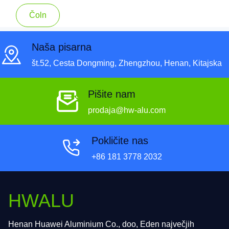
Čoln
Naša pisarna
št.52, Cesta Dongming, Zhengzhou, Henan, Kitajska
Pišite nam
prodaja@hw-alu.com
Pokličite nas
+86 181 3778 2032
HWALU
Henan Huawei Aluminium Co., doo, Eden največjih