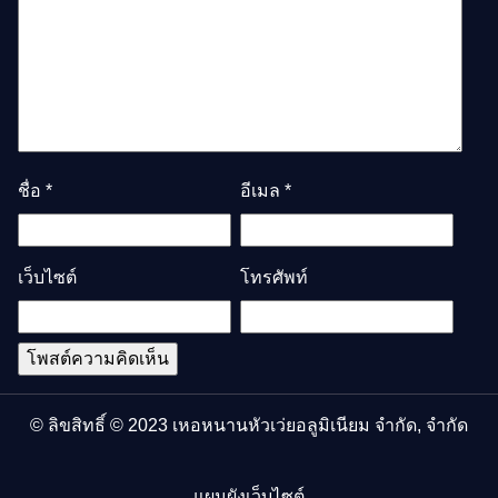
ชื่อ
*
อีเมล
*
เว็บไซต์
โทรศัพท์
© ลิขสิทธิ์ © 2023 เหอหนานหัวเว่ยอลูมิเนียม จํากัด, จํากัด
แผนผังเว็บไซต์