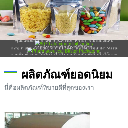
8011 อลูมิเนียมฟอยล์ H18 สำหรับบรรจุ
8079 อลูมิเนียมฟอยล์สำหรับฝา
ภัณฑ์พุพอง
เรียนรู้ทุกอย่างเกี่ยวกับ 8079 อลูมิเนียมฟอยล์สำหรับฝา
ปิดจากวัสดุศาสตร์ไปจนถึงการใช้งานจริงเพื่อให้มั่นใจว่า
ค้นพบประสิทธิภาพที่เหนือกว่าของ 8011 อลูมิเนียม
คุณได้เลือกอย่างชาญฉลาดสำหรับการปกป้องและ
ฟอยล์ H18 สำหรับบรรจุภัณฑ์พุพอง. มอบการป้องกันสิ่ง
การนำเสนอผลิตภัณฑ์ที่ดีที่สุด.
กีดขวางที่ยอดเยี่ยม, ความมั่นคง, และความสามารถใน
การพิมพ์, ช่วยให้มั่นใจได้ถึงการปิดผนึกที่เชื่อถือได้และ
อายุการเก็บรักษายาที่ยาวนานขึ้น.
ผลิตภัณฑ์ยอดนิยม
นี่คือผลิตภัณฑ์ที่ขายดีที่สุดของเรา