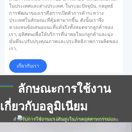
ในประเทศและต่างประเทศ. ในระยะปัจจุบัน, กลยุทธ์
การพัฒนาของเราคือการเปิดตัวการค้าระหว่าง
ประเทศในลักษณะที่คุ้มค่ามากขึ้น. ดังนั้นเราจึง
หวงแหนข้อเสนอแนะที่แท้จริงทั้งหมดจากลูกค้าของ
เรา, อุทิศตนเพื่อให้บริการที่น่าพอใจแก่ลูกค้าและมุ่ง
มั่นที่จะปรับปรุงคุณภาพและประสิทธิภาพการผลิตของ
อลูมิเนียมฟอยล์ขัดเงาสำหรับแผงแซนวิช
เรา.
PU
เกี่ยวกับเรา
ค้นพบคุณประโยชน์ของอลูมิเนียมฟอยล์ขัดเงาสำหรับ
5083 แผ่นอลูมิเนียมสำหรับกระบอกสูบที่ไร้
แผงแซนวิช PU. เสริมความเป็นฉนวน, ความทนทาน,
ลักษณะการใช้งาน
และสุนทรียศาสตร์. สำรวจโซลูชันระดับพรีเมียมของเรา
รอยต่อ | ความแม่นยำ & แรง
วันนี้.
เกี่ยวกับอลูมิเนียม
ค้นพบ 5083 แผ่นอลูมิเนียมสำหรับการผลิตทรงกระบอก
ที่ไร้รอยต่อ. น้ำหนักเบา, ทนต่อการกัดกร่อน, และเหมาะ
สำหรับการใช้งานแรงดันสูงในภาคอุตสาหกรรมและ
ยานยนต์.