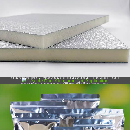
อลูมิเนียมฟอยล์สำหรับบรรจุภัณฑ์อาหาร
อลูมิเนียมฟอยล์สำหรับบรรจุภัณฑ์อาหาร, นำเสนอการ
อลูมิเนียมฟอยล์
ผสมผสานของคุณสมบัติที่รักษาคุณภาพอาหารและยืด
อายุการเก็บรักษา.
บทความนี้ครอบคลุมลักษณะสำคัญของอลูมิเนียมฟอยล์
ที่มีความยืดหยุ่น, ข้อดี, และแอพพลิเคชั่นที่หลากหลาย,
โดยเฉพาะอย่างยิ่งในระบบ HVAC. ค้นพบโลหะผสมอลูมิ
เนียมต่างๆที่ใช้, คุณสมบัติด้านประสิทธิภาพเช่นการนำ
ความร้อนและคุณสมบัติของสิ่งกีดขวาง, และ
กระบวนการผลิตที่รับประกันคุณภาพ.