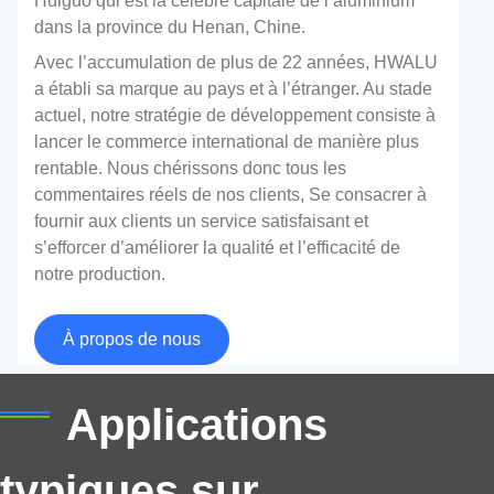
Huiguo qui est la célèbre capitale de l’aluminium
dans la province du Henan, Chine.
Avec l’accumulation de plus de 22 années, HWALU
a établi sa marque au pays et à l’étranger. Au stade
actuel, notre stratégie de développement consiste à
lancer le commerce international de manière plus
rentable. Nous chérissons donc tous les
commentaires réels de nos clients, Se consacrer à
fournir aux clients un service satisfaisant et
s’efforcer d’améliorer la qualité et l’efficacité de
Plaque d'aluminium pour camion-citerne
notre production.
"Plaque d'aluminium pour camion-citerne" est une
À propos de nous
plaque spéciale en alliage d'aluminium, qui fait
référence à la plaque en alliage d'aluminium utilisée
Applications
pour fabriquer la structure principale ou les réservoirs
de stockage internes des camions-citernes (comme
les camions-citernes, camions-citernes à gaz liquéfié,
typiques sur
camions-citernes pour le transport de produits