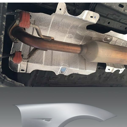
Hliníkový plech na blatník automobilu
Automobilové blatníky (nazývané aj listové panely
alebo blatníky) sú dôležitou súčasťou exteriéru
vozidla. Ich hlavnou funkciou je zakrytie kolies a
ochrana karosérie vozidla pred striekajúcim blatom,
vodná voda, piesku, a iné predmety.
Hliníkový list pre dvere auta
Hliníkový list pre dvere automobilu sa týka hliníkovej
zliatiny, ktorá sa špeciálne používa na výrobu dverí