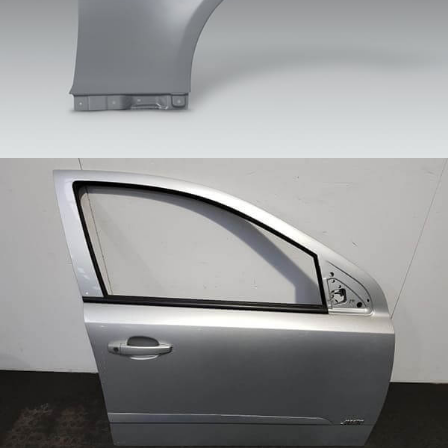
automobilu. S vývojom automobilového ľahkého
trendu
Hliníková doska cisterny
"Hliníková doska cisterny" je doska zo špeciálnej
hliníkovej zliatiny, čo sa týka dosky z hliníkovej zliatiny
používanej na výrobu hlavnej konštrukcie alebo
vnútorných skladovacích nádrží cisternových vozidiel
(ako sú nákladné autá s nádržou na naftu, cisterny na
skvapalnený plyn, cisternové nákladné autá na
prepravu chemikálií, atď.)