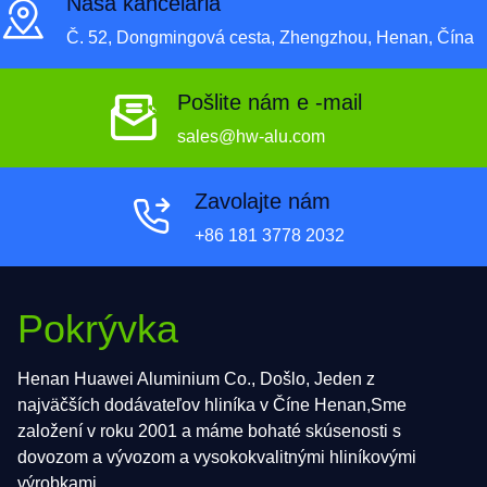
Naša kancelária
Č. 52, Dongmingová cesta, Zhengzhou, Henan, Čína
Pošlite nám e -mail
sales@hw-alu.com
Zavolajte nám
+86 181 3778 2032
Pokrývka
Henan Huawei Aluminium Co., Došlo, Jeden z
najväčších dodávateľov hliníka v Číne Henan,Sme
založení v roku 2001 a máme bohaté skúsenosti s
dovozom a vývozom a vysokokvalitnými hliníkovými
výrobkami