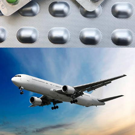
zliatina, ktorý je široko používaný v leteckom
priemysle.
Hliníková fóliová nádoba
Kontajnery hliníkovej fólie sú vyrazené hliníkovou
fóliou s hrúbkou 0,03 mm ~ 0,20 mm. Sú netoxické,
neškodný, bezpečné a hygienické, odolné voči
vysokým a nízkym teplotám, a zelené a šetrné k
životnému prostrediu.