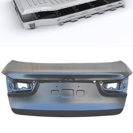
pneumatiky v strede rámu zadnej karosérie a veko
kufra na vrchu.
Hliníková fólia na tepelný štít auta
Tepelné štíty automobilov sú zvyčajne vyrobené z
materiálov odolných voči vysokým teplotám, ako je
keramické vlákno, sklenené vlákno a hliníková fólia
pre tepelný štít automobilu.