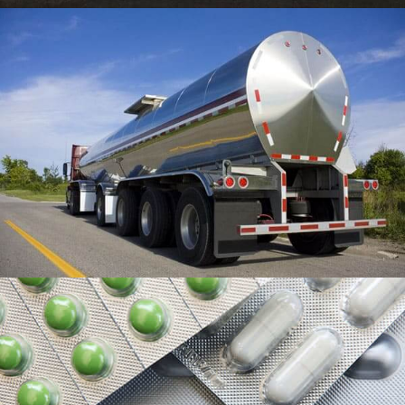
Farmaceutický balenie hliníkovej fólie
Farmaceutické balenie hliníková fólia je typ hliníkovej
fólie, ktorá sa používa na balenie rôznych
farmaceutických výrobkov, ako sú tablety, kapsuly,
tabletky, a prášky.
Letecký hliník
Letecký hliník je vysoko pevná deformačná hliníková