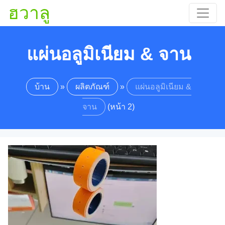
ฮวาลู
แผ่นอลูมิเนียม & จาน
บ้าน
»
ผลิตภัณฑ์
»
แผ่นอลูมิเนียม &
จาน
(หน้า 2)