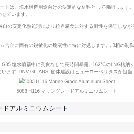
ウム シートは、海水構造用途向けの決定的な材料として機能します
せています。.
持し、独自の安定化熱処理により粒界腐食に対する耐性を保証しながら、3
合金に固有の鋭敏化の脆弱性に特に対処します。, β相の制御 (A
0 ASTM G85 塩水噴霧中に孔食なしで長時間暴露, -162°CのL
, DNV GL, ABS, 船体建設はビューローベリタスが担当, 
5083 H116 マリングレードアルミニウムシート
ングレードアルミニウムシート