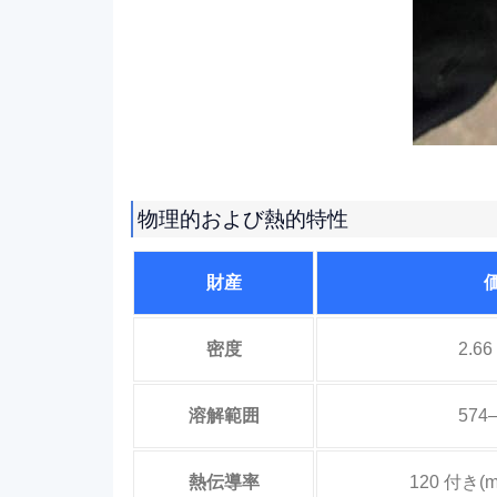
物理的および熱的特性
財産
密度
2.66
溶解範囲
574
熱伝導率
120 付き(