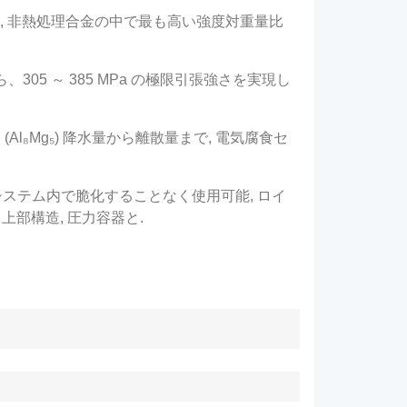
。, 非熱処理合金の中で最も高い強度対重量比
05 ～ 385 MPa の極限引張強さを実現し
l₈Mg₅) 降水量から離散量まで, 電気腐食セ
NG格納システム内で脆化することなく使用可能, ロイ
上部構造, 圧力容器と.