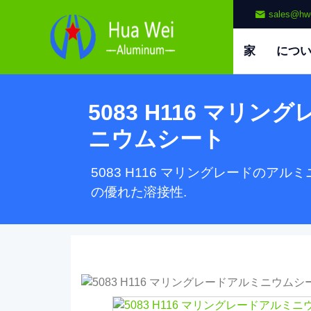
sales@hw
家
につ
5083 H116 マリ
ニウムシート
5083 H116 マリングレードの
の優れた溶接性.