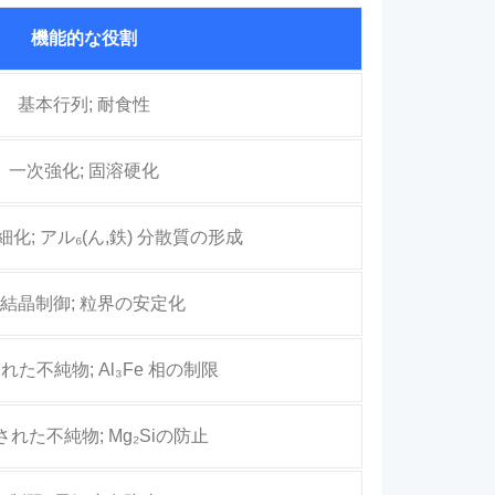
機能的な役割
基本行列; 耐食性
一次強化; 固溶硬化
化; アル₆(ん,鉄) 分散質の形成
結晶制御; 粒界の安定化
れた不純物; Al₃Fe 相の制限
れた不純物; Mg₂Siの防止