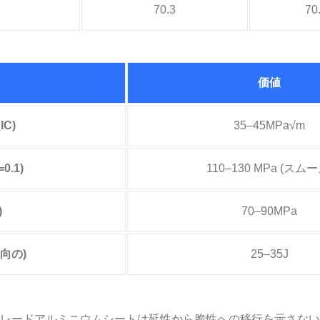
70.3
70
価値
C)
35–45MPa√m
0.1)
110–130 MPa (スムー
)
70–90MPa
向の)
25–35J
リングレードアルミニウムシートは延性から脆性への移行を示さない. -