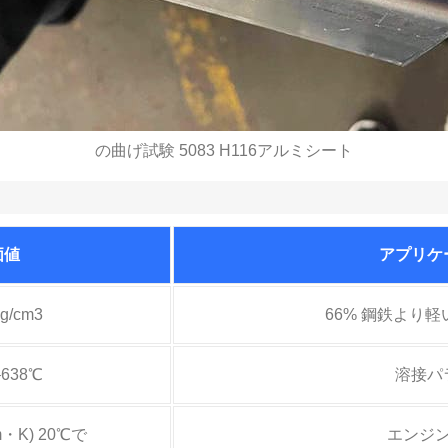
の曲げ試験 5083 H116アルミシート
価値
アプリケ
 g/cm3
66% 鋼鉄より軽
–638℃
溶接パ
m・K) 20℃で
エンジ