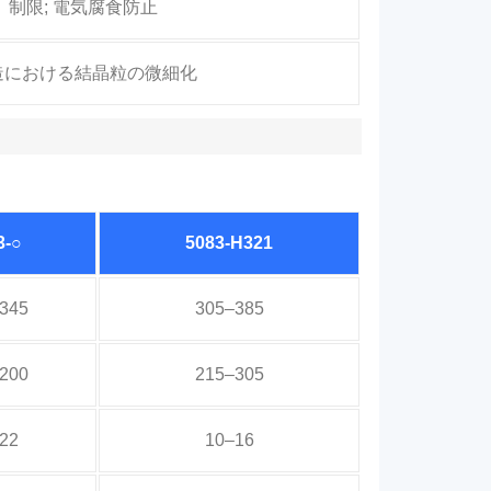
制限; 電気腐食防止
造における結晶粒の微細化
3-○
5083-H321
345
305–385
200
215–305
22
10–16