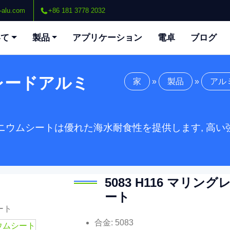
-alu.com
+86 181 3778 2032
いて
製品
アプリケーション
電卓
ブログ
ングレードアルミ
家
»
製品
»
アル
アルミニウムシートは優れた海水耐食性を提供します, 高
5083 H116 マリ
ート
合金: 5083