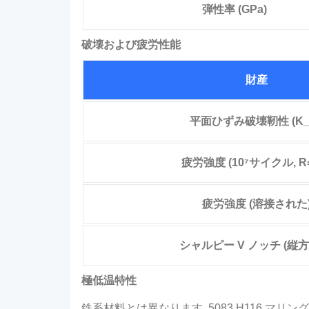
弾性率 (GPa)
破壊および疲労性能
財産
平面ひずみ破壊靭性 (K_I
疲労強度 (10⁷サイクル, R=
疲労強度 (溶接された
シャルピー V ノッチ (縦方
極低温特性
鉄系材料とは異なります, 5083 H116 マ