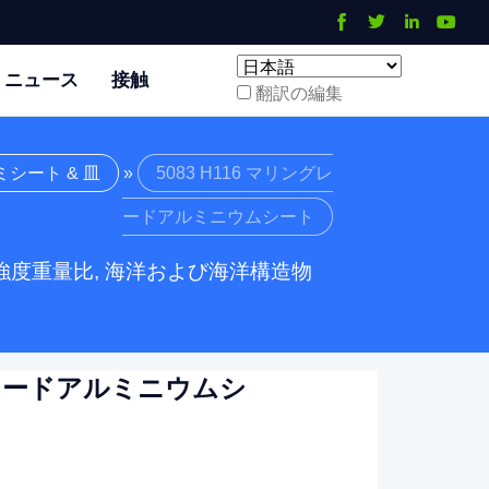
ニュース
接触
翻訳の編集
ミシート & 皿
»
5083 H116 マリングレ
ードアルミニウムシート
い強度重量比, 海洋および海洋構造物
ングレードアルミニウムシ