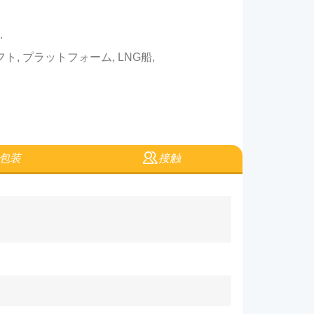
.
ト, プラットフォーム, LNG船,
包装
接触